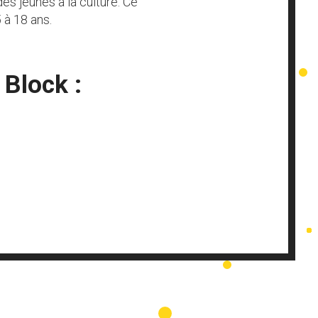
es jeunes à la culture. Ce
 à 18 ans.
 Block :