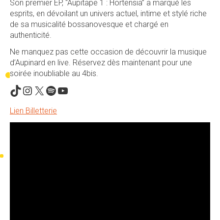
Son premier EP, “Aupitape 1 : Hortensia” a marqué les
esprits, en dévoilant un univers actuel, intime et stylé riche
de sa musicalité bossanovesque et chargé en
authenticité.
Ne manquez pas cette occasion de découvrir la musique
d’Aupinard en live. Réservez dès maintenant pour une
soirée inoubliable au 4bis.
TikTok
Instagram
X
Spotify
YouTube
Lien Billetterie