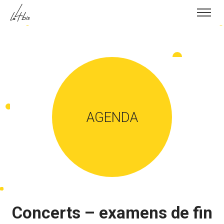
Skip to content
AGENDA
Concerts – examens de fin