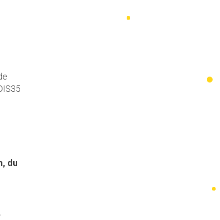
de
DIS35
m, du