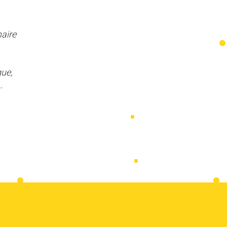
naire
ue,
…