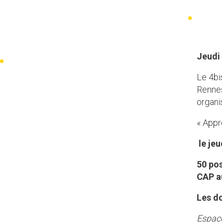
Jeudi 
Le 4bi
Renne
organi
« Appr
le je
50 pos
CAP a
Les d
Espace