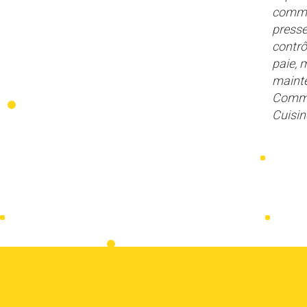
commun
presse
contrô
paie, 
mainte
Commun
Cuisin