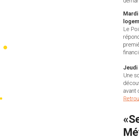
demand
Mardi 
logem
Le Poi
répond
premiè
financ
Jeudi
Une so
découv
avant 
Retro
«S
Mét