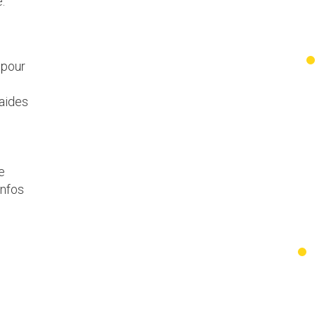
.
 pour
 aides
e
infos