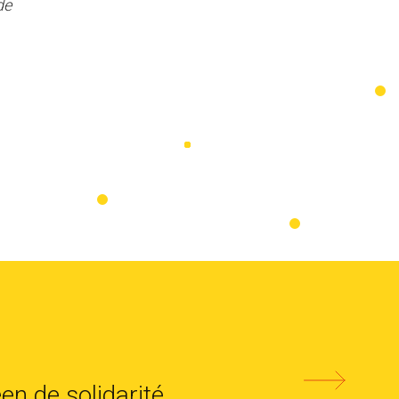
de
en de solidarité