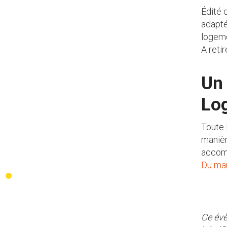
Édité 
adapté
logem
A reti
Un 
Lo
Toute 
manièr
accomp
Du mar
Ce évè