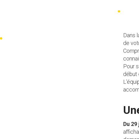
Dans l
de vot
Compre
connai
Pour s
début 
L’équi
accom
Un
Du 29 
affich