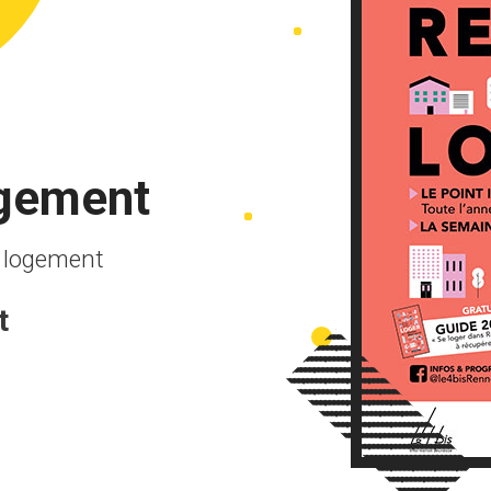
ogement
u logement
t