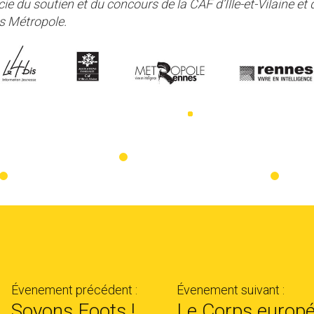
cie du soutien et du concours de la CAF d’Ille-et-Vilaine et 
s Métropole.
Évenement précédent :
Évenement suivant :
Soyons Foots !
Le Corps europé