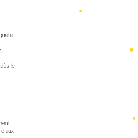
 quête
s,
 dès le
ment :
re aux