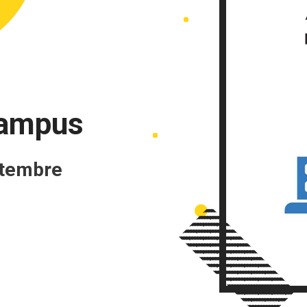
campus
ptembre