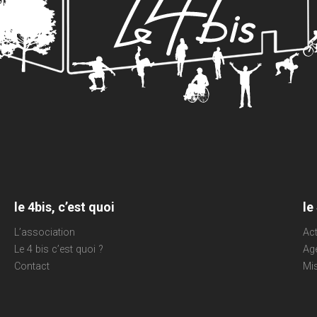
le 4bis, c’est quoi
le
L’association
Act
Le 4 bis c’est quoi ?
Ag
Contact
Mi