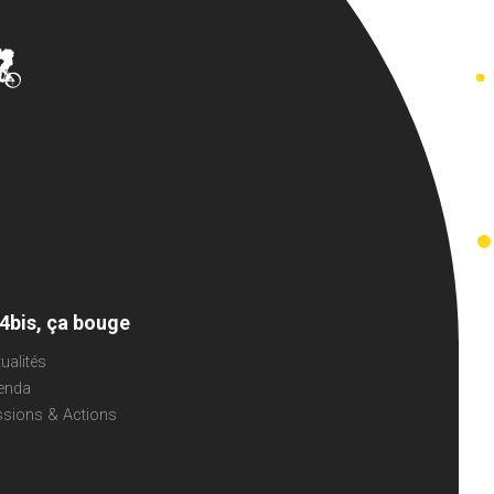
 4bis, ça bouge
ualités
enda
ssions & Actions