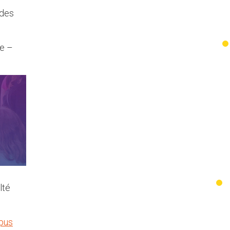
 des
le –
lté
pus