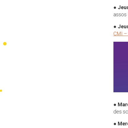
●
Jeu
assos 
●
Jeu
CMI – 
●
Mar
des sc
●
Mer