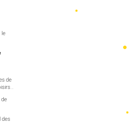
 le
e
es de
oisirs…
s de
l des