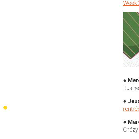
Week 
●
Mer
Busine
●
Jeu
rentré
●
Mar
Chézy