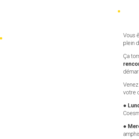
Vous ê
plein d
Ça tom
renco
démarr
Venez 
votre c
●
Lun
Coes
●
Mer
amphis