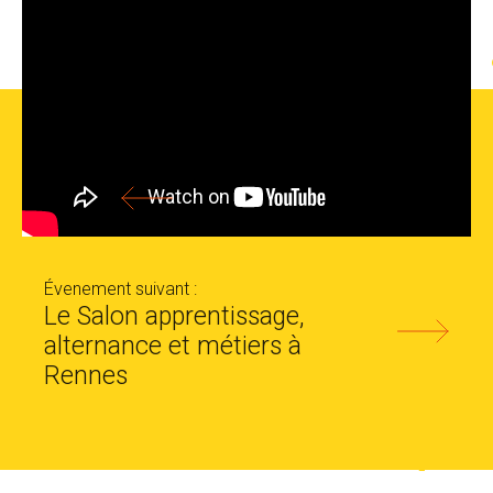
Évenement précédent :
Zélie
Évenement suivant :
Le Salon apprentissage,
alternance et métiers à
Rennes