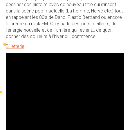
dessiner son histoire avec ce nouveau titre qui s’inscrit
dans la scène pop fr actuelle (La Femme, Hervé etc.) tout
en rappelant les 80’s de Daho, Plastic Bertrand ou encore
la crème du rock FM. On y parle des jours meilleurs, de
l’énergie nouvelle et de l lumière qui revient… de quoi
donner des couleurs à l’hiver qui commence !
Billetterie