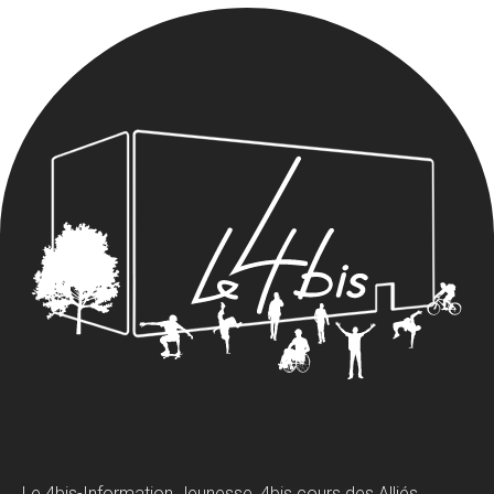
Le 4bis-Information Jeunesse, 4bis cours des Alliés