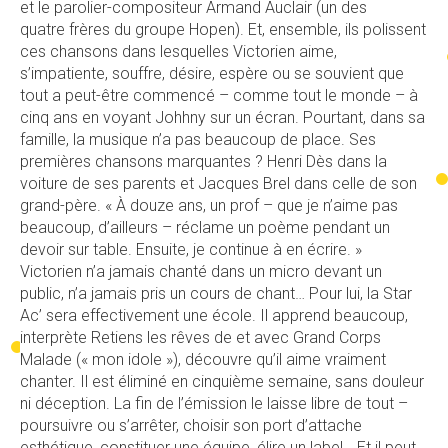
et le parolier-compositeur Armand Auclair (un des
quatre frères du groupe Hopen). Et, ensemble, ils polissent
ces chansons dans lesquelles Victorien aime,
s’impatiente, souffre, désire, espère ou se souvient que
tout a peut-être commencé – comme tout le monde – à
cinq ans en voyant Johhny sur un écran. Pourtant, dans sa
famille, la musique n’a pas beaucoup de place. Ses
premières chansons marquantes ? Henri Dès dans la
voiture de ses parents et Jacques Brel dans celle de son
grand-père. « À douze ans, un prof – que je n’aime pas
beaucoup, d’ailleurs – réclame un poème pendant un
devoir sur table. Ensuite, je continue à en écrire. »
Victorien n’a jamais chanté dans un micro devant un
public, n’a jamais pris un cours de chant… Pour lui, la Star
Ac’ sera effectivement une école. Il apprend beaucoup,
interprète Retiens les rêves de et avec Grand Corps
Malade (« mon idole »), découvre qu’il aime vraiment
chanter. Il est éliminé en cinquième semaine, sans douleur
ni déception. La fin de l’émission le laisse libre de tout –
poursuivre ou s’arrêter, choisir son port d’attache
esthétique, constituer une équipe, élire un label… Et il peut