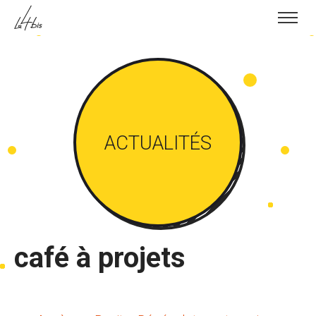
Skip to content
ACTUALITÉS
café à projets