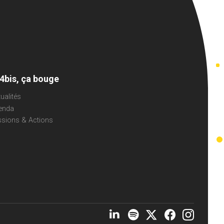
 4bis, ça bouge
ualités
enda
ssions & Actions