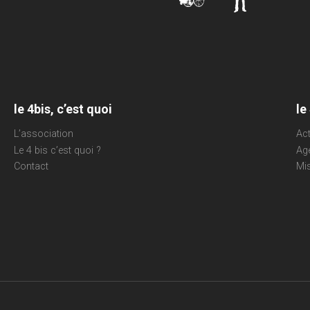
le 4bis, c’est quoi
le
L’association
Act
Le 4 bis c’est quoi ?
Ag
Contact
Mi