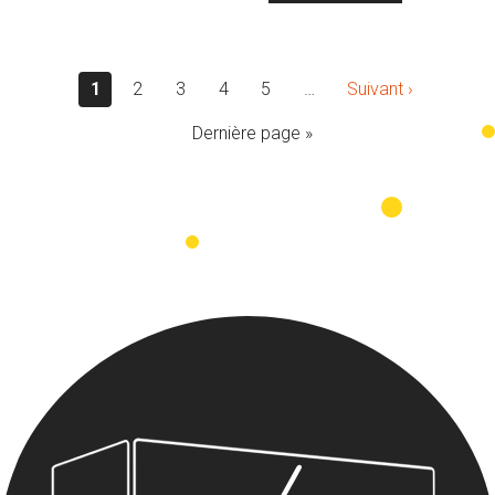
1
2
3
4
5
…
Suivant ›
Dernière page »