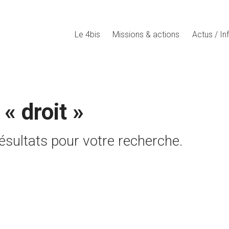
Le 4bis
Missions & actions
Actus / In
r «
droit
»
sultats pour votre recherche.