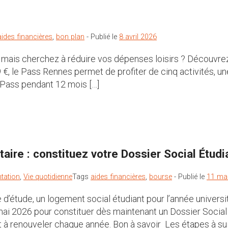
aides financières
,
bon plan
-
Publié le
8 avril 2026
tir mais cherchez à réduire vos dépenses loisirs ? Découv
, le Pass Rennes permet de profiter de cinq activités, un
re Pass pendant 12 mois […]
aire : constituez votre Dossier Social Étudi
ntation
,
Vie quotidienne
Tags
aides financières
,
bourse
-
Publié le
11 ma
d’étude, un logement social étudiant pour l’année univer
 mai 2026 pour constituer dès maintenant un Dossier Socia
 à renouveler chaque année. Bon à savoir Les étapes à su