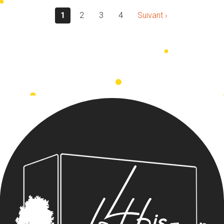
1
2
3
4
Suivant ›