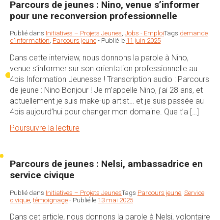
Parcours de jeunes : Nino, venue s’informer
pour une reconversion professionnelle
Publié dans
Initiatives – Projets Jeunes
,
Jobs - Emploi
Tags
demande
d'information
,
Parcours jeune
-
Publié le
11 juin 2025
Dans cette interview, nous donnons la parole à Nino,
venue s’informer sur son orientation professionnelle au
4bis Information Jeunesse ! Transcription audio : Parcours
de jeune : Nino Bonjour ! Je m’appelle Nino, j’ai 28 ans, et
actuellement je suis make-up artist… et je suis passée au
4bis aujourd’hui pour changer mon domaine. Que t’a […]
Poursuivre la lecture
Parcours de jeunes : Nelsi, ambassadrice en
service civique
Publié dans
Initiatives – Projets Jeunes
Tags
Parcours jeune
,
Service
civique
,
témoignage
-
Publié le
13 mai 2025
Dans cet article, nous donnons la parole à Nelsi, volontaire