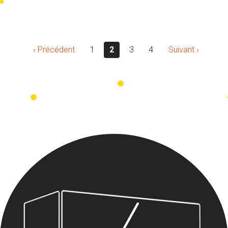
‹ Précédent
1
2
3
4
Suivant ›