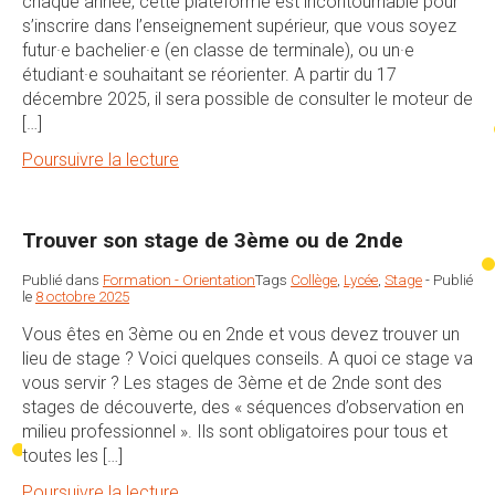
chaque année, cette plateforme est incontournable pour
s’inscrire dans l’enseignement supérieur, que vous soyez
futur·e bachelier·e (en classe de terminale), ou un·e
étudiant·e souhaitant se réorienter. A partir du 17
décembre 2025, il sera possible de consulter le moteur de
[…]
Poursuivre la lecture
Trouver son stage de 3ème ou de 2nde
Publié dans
Formation - Orientation
Tags
Collège
,
Lycée
,
Stage
-
Publié
le
8 octobre 2025
Vous êtes en 3ème ou en 2nde et vous devez trouver un
lieu de stage ? Voici quelques conseils. A quoi ce stage va
vous servir ? Les stages de 3ème et de 2nde sont des
stages de découverte, des « séquences d’observation en
milieu professionnel ». Ils sont obligatoires pour tous et
toutes les […]
Poursuivre la lecture