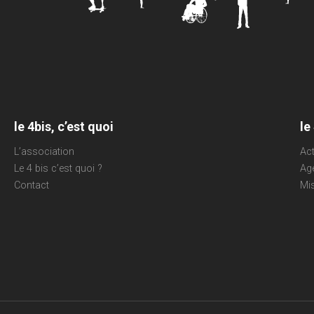
le 4bis, c’est quoi
le
L’association
Act
Le 4 bis c’est quoi ?
Ag
Contact
Mi