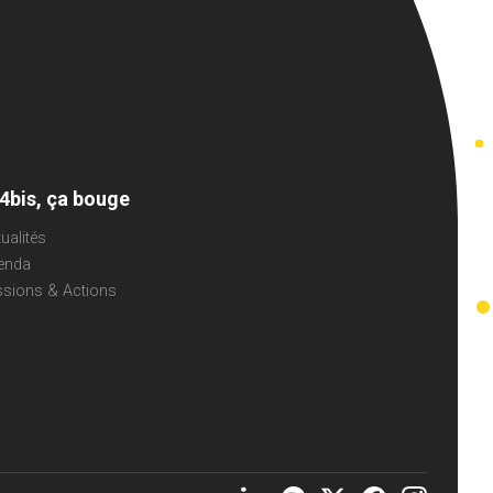
 4bis, ça bouge
ualités
enda
ssions & Actions